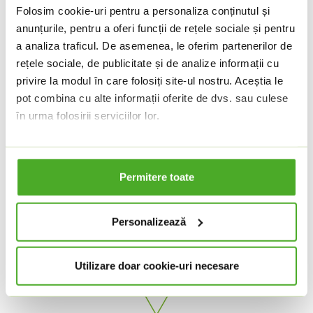
Folosim cookie-uri pentru a personaliza conținutul și
anunțurile, pentru a oferi funcții de rețele sociale și pentru
a analiza traficul. De asemenea, le oferim partenerilor de
E-shop Dr. Max
rețele sociale, de publicitate și de analize informații cu
livrare acasă
privire la modul în care folosiți site-ul nostru. Aceștia le
pot combina cu alte informații oferite de dvs. sau culese
în urma folosirii serviciilor lor.
Vă păstrăm consimțământul pentru setarea stocării
cookie-urilor pentru o perioadă de un an. Puteți ajusta
Permitere toate
oricând această setare
AICI
.
E-shop Dr. Max
Dacă doriți să aflați mai multe, aruncați o privire la
Click & Collect
declarația noastră privind cookie-urile
.
Personalizează
Utilizare doar cookie-uri necesare