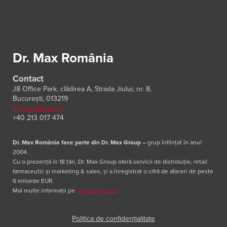
Dr. Max România
Contact
J8 Office Park, clădirea A, Strada Jiului, nr. 8,
București, 013219
office@drmax.ro
+40 213 017 474
Dr. Max România face parte din Dr. Max Group
–
grup înființat în anul
2004.
Cu o prezență în 18 țări, Dr. Max Group oferă servicii de distribuție, retail
farmaceutic și marketing & sales, și a înregistrat o cifră de afaceri de peste
6 miliarde EUR.
Mai multe informații pe
www.drmax.ro
.
Politica de confidențialitate