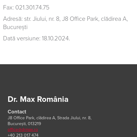
Fax: 021.301.74.75
Adresă: str. Jiului, nr. 8, J8 Office Park, clădirea A,
București
Dată versiune: 18.10.2024.
Dr. Max România
Contact
J8 Office Park, clădirea A, Strada Jiului, nr. 8,
București, 013219
office@drmax.ro
+40 213 017 474