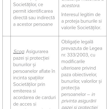
Societăților, ce
acestora.
permit identificarea
Interesul legitim de
directă sau indirectă
a proteja bunurile si
a acestor persoane
valorile Societăților
.
Obligație legală
prevazuta de Legea
Scop
: Asigurarea
nr. 333/2003, cu
pazei și protecției
modificarile
bunurilor și
ulterioare privind
persoanelor aflate în
paza obiectivelor,
incinta spațiilor
bunurilor, valorilor şi
Societăților prin
protecţia
emiterea si
persoanelor –
in
acordarea de carduri
privinta asigurării
de acces si
pazei si protectiei