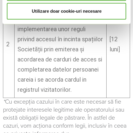
bunurilor și persoanelor aflate în
Utilizare doar cookie-uri necesare
incinta spațiilor Societății, prin
implementarea unor reguli
privind accesul în incinta spațiilor
[12
2
Societății prin emiterea și
luni]
acordarea de carduri de acces si
completarea datelor persoanei
careia i se acorda cardul in
registrul vizitatorilor.
*
Cu excepția cazului în care este necesar să fie
protejate interesele legitime ale operatorului sau
există obligații legale de păstrare. În astfel de
cazuri, vom acționa conform legii, inclusiv în ceea