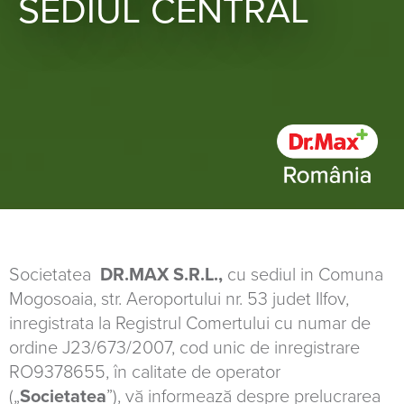
SEDIUL CENTRAL
Societatea
DR.MAX S.R.L.,
cu sediul in Comuna
Mogosoaia, str. Aeroportului nr. 53 judet Ilfov,
inregistrata la Registrul Comertului cu numar de
ordine J23/673/2007, cod unic de inregistrare
RO9378655, în calitate de operator
(„
Societatea
”), vă informează despre prelucrarea