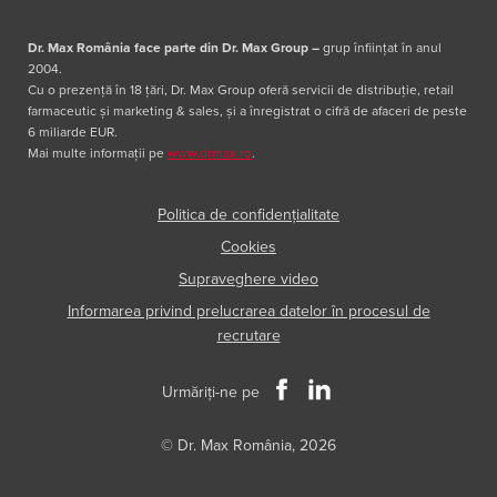
Dr. Max România face parte din Dr. Max Group
–
grup înființat în anul
2004.
Cu o prezență în 18 țări, Dr. Max Group oferă servicii de distribuție, retail
farmaceutic și marketing & sales, și a înregistrat o cifră de afaceri de peste
6 miliarde EUR.
Mai multe informații pe
www.drmax.ro
.
Politica de confidențialitate
Cookies
Supraveghere video
Informarea privind prelucrarea datelor în procesul de
recrutare
Urmăriți-ne pe
© Dr. Max România, 2026