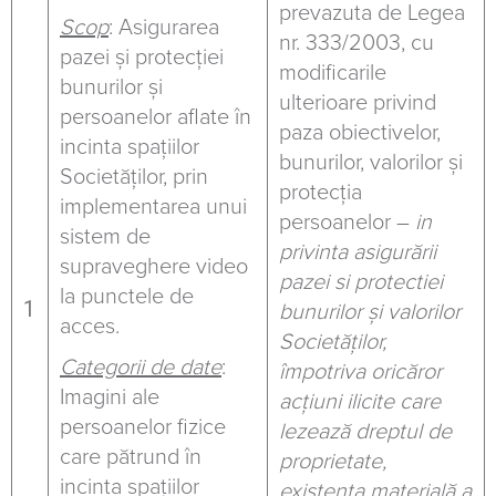
prevazuta de Legea
Scop
: Asigurarea
nr. 333/2003, cu
pazei și protecției
modificarile
bunurilor și
ulterioare privind
persoanelor aflate în
paza obiectivelor,
incinta spațiilor
bunurilor, valorilor şi
Societăților, prin
protecţia
implementarea unui
persoanelor –
in
sistem de
privinta asigurării
supraveghere video
pazei si protectiei
la punctele de
1
bunurilor şi valorilor
acces.
Societăților,
Categorii de date
:
împotriva oricăror
Imagini ale
acţiuni ilicite care
persoanelor fizice
lezează dreptul de
care pătrund în
proprietate,
incinta spațiilor
existenţa materială a