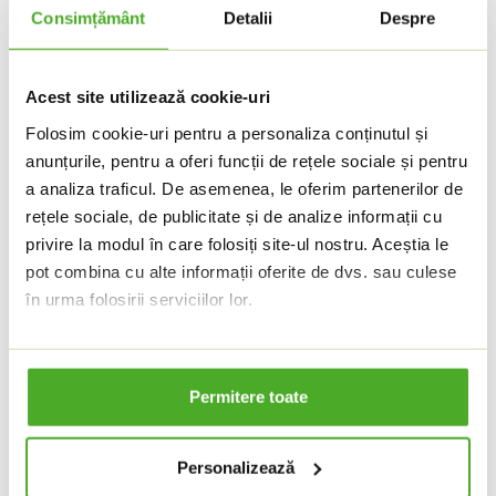
prelucra în continuare datele dumneavoastră cu
Consimțământ
Detalii
Despre
caracter personal în alte scopuri, veți fi informați în
mod corespunzător în acest sens.
Acest site utilizează cookie-uri
Estimăm că activitățile de prelucrare detaliate mai
sus vor necesita stocarea datelor cu caracter
Folosim cookie-uri pentru a personaliza conținutul și
personal pe următoarele perioade:
anunțurile, pentru a oferi funcții de rețele sociale și pentru
a analiza traficul. De asemenea, le oferim partenerilor de
Scop
Durata
rețele sociale, de publicitate și de analize informații cu
privire la modul în care folosiți site-ul nostru. Aceștia le
pot combina cu alte informații oferite de dvs. sau culese
Asigurarea pazei și protecției
în urma folosirii serviciilor lor.
bunurilor și persoanelor aflate în
30 de
1
incinta spațiilor Societății prin
Vă păstrăm consimțământul pentru setarea stocării
zile*;
cookie-urilor pentru o perioadă de un an. Puteți ajusta
implementarea unui sistem de
Permitere toate
oricând această setare
AICI
.
supraveghere video.
Dacă doriți să aflați mai multe, aruncați o privire la
declarația noastră privind cookie-urile
.
Personalizează
Asigurarea pazei și protecției