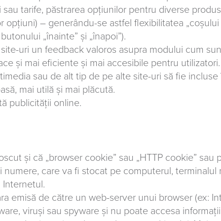
sau tarife, păstrarea opțiunilor pentru diverse produse 
opțiuni) – generându-se astfel flexibilitatea „coșulu
butonului „înainte” și „înapoi”).
 site-uri un feedback valoros asupra modului cum sunt u
 face și mai eficiente și mai accesibile pentru utilizatori.
timedia sau de alt tip de pe alte site-uri să fie inclus
să, mai utilă și mai plăcută.
 publicității online.
scut și că „browser cookie” sau „HTTP cookie” sau pur
 și numere, care va fi stocat pe computerul, terminalu
 Internetul.
itara emisă de către un web-server unui browser (ex: I
are, viruși sau spyware și nu poate accesa informațiile