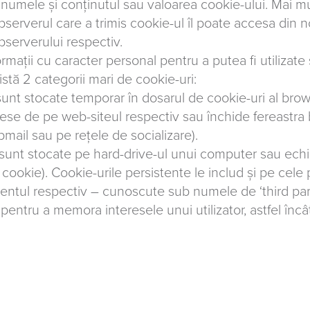
 numele și conținutul sau valoarea cookie-ului. Mai mu
serverul care a trimis cookie-ul îl poate accesa din n
bserverului respectiv.
ormații cu caracter personal pentru a putea fi utilizate 
xistă 2 categorii mari de cookie-uri:
unt stocate temporar în dosarul de cookie-uri al brow
ese de pe web-siteul respectiv sau închide fereastra
mail sau pe rețele de socializare).
sunt stocate pe hard-drive-ul unui computer sau ech
 cookie). Cookie-urile persistente le includ și pe cele
omentul respectiv – cunoscute sub numele de ‘third part
pentru a memora interesele unui utilizator, astfel încât 