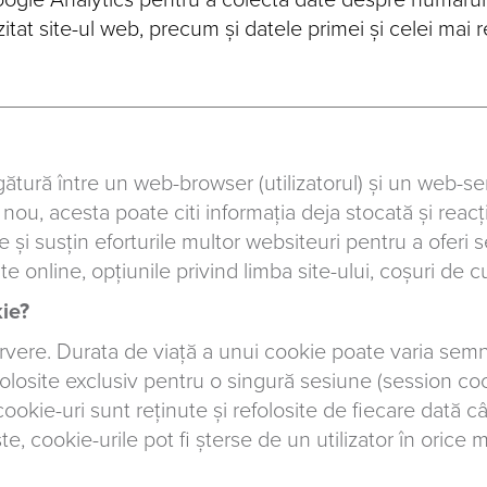
oogle Analytics pentru a colecta date despre numărul
vizitat site-ul web, precum și datele primei și celei mai
gătură între un web-browser (utilizatorul) și un web-
u, acesta poate citi informația deja stocată și reacț
i susțin eforturile multor websiteuri pentru a oferi serv
te online, opțiunile privind limba site-ului, coșuri de 
ie?
vere. Durata de viață a unui cookie poate varia semn
folosite exclusiv pentru o singură sesiune (session co
 cookie-uri sunt reținute și refolosite de fiecare dată 
e, cookie-urile pot fi șterse de un utilizator în orice 