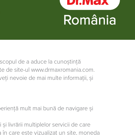
 scopul de a aduce la cunoștință
lizate de site-ul www.drmaxromania.com.
eți nevoie de mai multe informații, și
experiență mult mai bună de navigare și
i livrării multiplelor servicii de care
a în care este vizualizat un site, moneda