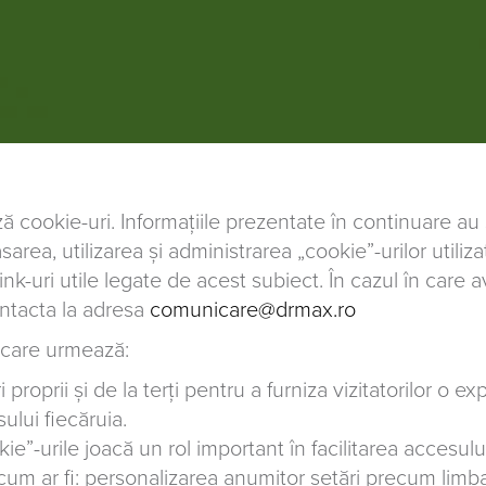
 cookie-uri. Informațiile prezentate în continuare au
lasarea, utilizarea și administrarea „cookie”-urilor uti
-uri utile legate de acest subiect. În cazul în care av
ontacta la adresa
comunicare@drmax.ro
e care urmează:
proprii și de la terți pentru a furniza vizitatorilor o 
sului fiecăruia.
-urile joacă un rol important în facilitarea accesului ș
, cum ar fi: personalizarea anumitor setări precum limb