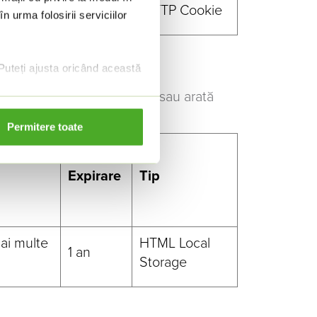
 curent
1 an
HTTP Cookie
n urma folosirii serviciilor
Puteți ajusta oricând această
ă modul în care se comportă sau arată
Permitere toate
Expirare
Tip
ai multe
HTML Local
1 an
Storage