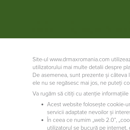
Site-ul www.drmaxromania.com utilizează
utilizatorului mai multe detalii despre p
De asemenea, sunt prezente și câteva link
ele nu se regăsesc mai jos, ne puteți c
Va rugăm să citiți cu atenție informațiil
Acest website folosește cookie-uri 
servicii adaptate nevoilor și intere
În ceea ce numim „web 2.0”, „cookie”
utilizatorul se bucură pe internet