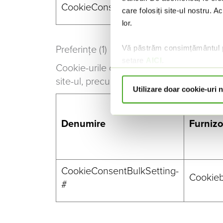
CookieConsent
Cookiebot
Stoch
care folosiți site-ul nostru. A
lor.
Vă păstrăm consimțământul pe
Preferințe (1)
setare
AICI
.
Cookie-urile de preferință permit unui s
Dacă doriți să aflați mai mult
site-ul, precum limba dvs. preferată sau 
Utilizare doar cookie-uri 
Denumire
Furnizo
CookieConsentBulkSetting-
Cookie
#