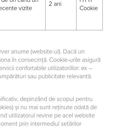
 de ori când un
HTTP
2 ani
 recente vizite
Cookie
server anume (website-ul). Dacă un
iona în consecință. Cookie-urile asigură
icii confortabile utilizatorillor: ex –
cumpărături sau publicitate relevantă.
ificativ, depinzând de scopul pentru
okies) și nu mai sunt reținute odată de
când utilizatorul revine pe acel website
moment prin intermediul setărilor