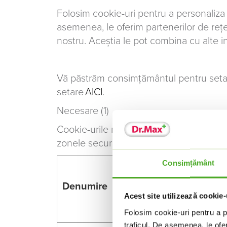
Folosim cookie-uri pentru a personaliza co
asemenea, le oferim partenerilor de rețele
nostru. Aceștia le pot combina cu alte info
Vă păstrăm consimțământul pentru setare
setare
AICI
.
Necesare (1)
Cookie-urile necesare ajută la a face un 
zonele securizate de pe site. Site-ul nu
Consimțământ
Denumire
Furnizor
Scop
Acest site utilizează cookie-
Folosim cookie-uri pentru a pe
traficul. De asemenea, le ofer