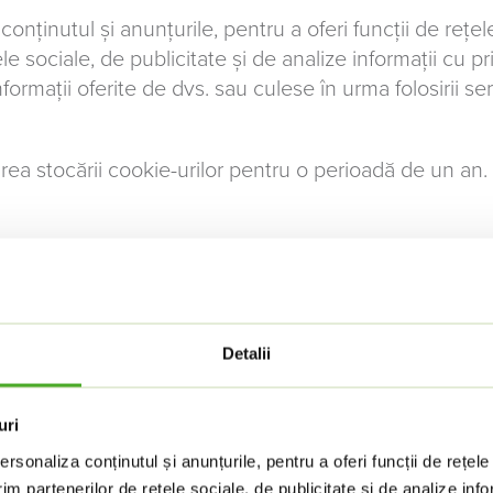
nținutul și anunțurile, pentru a oferi funcții de rețele
 sociale, de publicitate și de analize informații cu priv
rmații oferite de dvs. sau culese în urma folosirii servi
a stocării cookie-urilor pentru o perioadă de un an. 
site utilizabil prin activarea funcțiilor de bază, precu
 poate funcționa corespunzător fără aceste cookie-uri.
Detalii
uri
rsonaliza conținutul și anunțurile, pentru a oferi funcții de rețele
im partenerilor de rețele sociale, de publicitate și de analize info