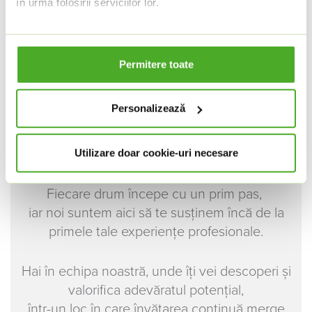
în urma folosirii serviciilor lor.
Vă păstrăm consimțământul pentru setarea stocării
cookie-urilor pentru o perioadă de un an. Puteți ajusta
Permitere toate
oricând această setare
AICI
.
Dacă doriți să aflați mai multe, aruncați o privire la
declarația noastră privind cookie-urile
.
Personalizează
Transformă grija pentru sănătate
într-o carieră
Utilizare doar cookie-uri necesare
Fiecare drum începe cu un prim pas,
iar noi suntem aici să te susținem încă de la
primele tale experiențe profesionale.
Hai în echipa noastră, unde îți vei descoperi și
valorifica adevăratul potențial,
într-un loc în care învățarea continuă merge