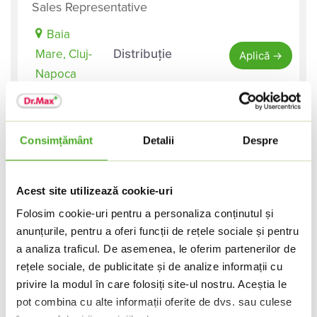
Sales Representative
Baia
Mare
Cluj-
Distribuție
Aplică
Napoca
Consimțământ
Detalii
Despre
Aplică rapid!
Acest site utilizează cookie-uri
Îți dorești să faci parte din echipa Dr. Max
Folosim cookie-uri pentru a personaliza conținutul și
România? Te încurajăm să ne lași mai jos
anunțurile, pentru a oferi funcții de rețele sociale și pentru
datele tale de contact. Vom fi încântați să te
a analiza traficul. De asemenea, le oferim partenerilor de
contactăm pentru a discuta despre
rețele sociale, de publicitate și de analize informații cu
oportunitățile de carieră potrivite pentru tine.
privire la modul în care folosiți site-ul nostru. Aceștia le
pot combina cu alte informații oferite de dvs. sau culese