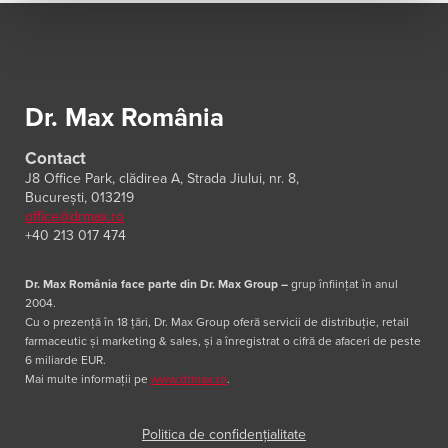
Dr. Max România
Contact
J8 Office Park, clădirea A, Strada Jiului, nr. 8,
București, 013219
office@drmax.ro
+40 213 017 474
Dr. Max România face parte din Dr. Max Group
–
grup înființat în anul
2004.
Cu o prezență în 18 țări, Dr. Max Group oferă servicii de distribuție, retail
farmaceutic și marketing & sales, și a înregistrat o cifră de afaceri de peste
6 miliarde EUR.
Mai multe informații pe
www.drmax.ro
.
Politica de confidențialitate