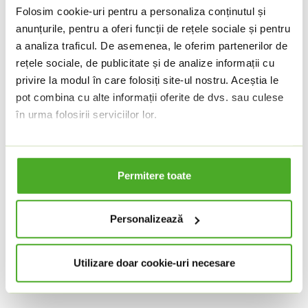
clienților și pacienților noștri.”
– a declarat Thomas
Folosim cookie-uri pentru a personaliza conținutul și
anunțurile, pentru a oferi funcții de rețele sociale și pentru
Bornemann, CFO Dr. Max Group
a analiza traficul. De asemenea, le oferim partenerilor de
Finanțarea bancară a fost gestionată și coordonată
rețele sociale, de publicitate și de analize informații cu
de UniCredit Bank din Republica Cehă și Slovacia,
privire la modul în care folosiți site-ul nostru. Aceștia le
a.s. și Komerční banka, a.s. (Grupul Société
pot combina cu alte informații oferite de dvs. sau culese
Générale), grupul finanțator fiind format din 14
în urma folosirii serviciilor lor.
bănci. Această operațiune complexă (care a inclus
treptat debitori din șase jurisdicții) a fost finalizată
Vă păstrăm consimțământul pentru setarea stocării
cookie-urilor pentru o perioadă de un an. Puteți ajusta
în șase săptămâni, un termen extrem de scurt
Permitere toate
oricând această setare
AICI
.
pentru o tranzacție de acest tip și volum.
Dacă doriți să aflați mai multe, aruncați o privire la
Dr. Max Group a beneficiat de consultanță juridică
declarația noastră privind cookie-urile
.
Personalizează
din partea Dentons Bratislava, condusă de Patricia
Gossanyiova, și AK Evan, condusă de Jan Evan, iar
Utilizare doar cookie-uri necesare
băncile au fost reprezentate de White & Case
Praha, condus de Tomas Jine.